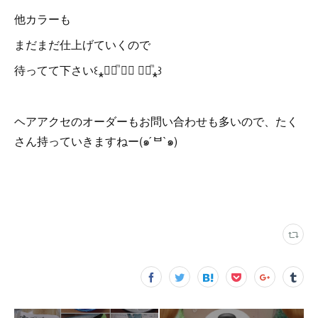
他カラーも
まだまだ仕上げていくので
待ってて下さい꒰⁎❛⃘ͫ ⍘⃘ ❛⃘ͫ⁎꒱
ヘアアクセのオーダーもお問い合わせも多いので、たく
さん持っていきますねー(๑ ́ᄇ`๑)