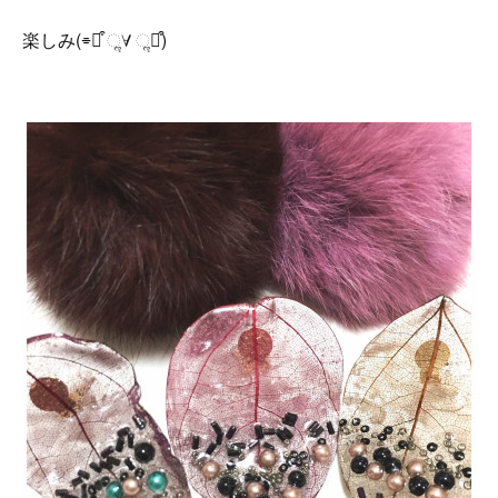
楽しみ(⌯꒪͒ ૢ∀ ૢ꒪͒)