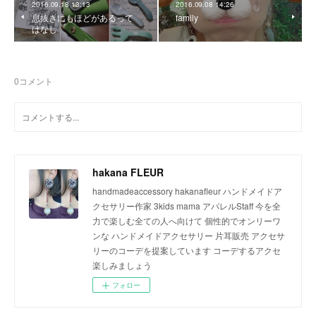
2016.09.18 13:13
2016.09.08 14:26
息抜きにもほどがあるって
family
はなし
0
コメント
hakana FLEUR
handmadeaccessory hakanafleur ハンドメイドア
クセサリー作家 3kids mama アパレルStaff 今を全
力で楽しむ全ての人へ向けて 個性的でオンリーワ
ンな ハンドメイドアクセサリー 片耳販売 アクセサ
リーのコーデを提案しています コーデするアクセ
楽しみましょう
フォロー