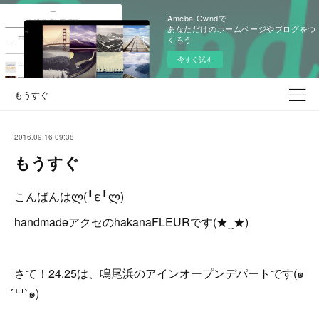
Ameba Owndで
あなただけのホームページやブログをつ
くろう
今すぐ試す
もうすぐ
2016.09.16 09:38
もうすぐ
こんばんはლ(╹ε╹ლ)
handmadeアクセのhakanaFLEURです(★‿★)
さて！24.25は、鳴尾浜のアインオープンデパートです(๑
́ᄇ`๑)