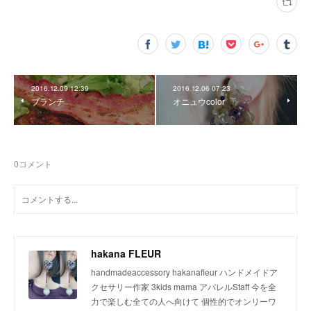
2016.12.09 12:39
2016.12.06 07:23
ブランチ
オニュウcolor
0
コメント
hakana FLEUR
handmadeaccessory hakanafleur ハンドメイドア
クセサリー作家 3kids mama アパレルStaff 今を全
力で楽しむ全ての人へ向けて 個性的でオンリーワ