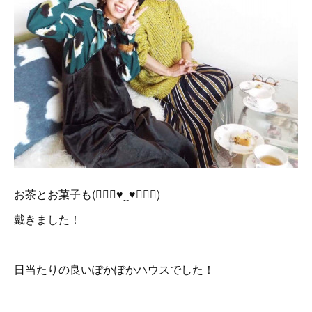
お茶とお菓子も(๑⃙⃘♥‿♥๑⃙⃘)
戴きました！
日当たりの良いぽかぽかハウスでした！