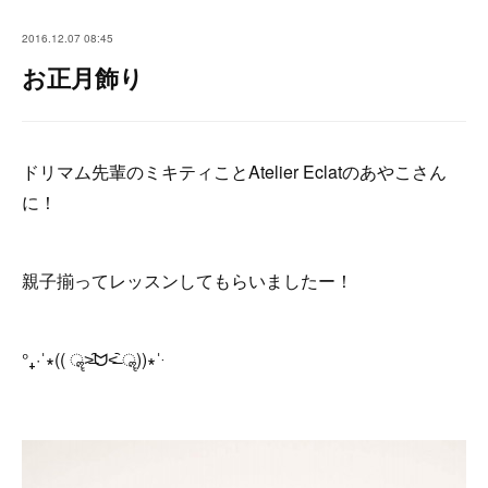
2016.12.07 08:45
お正月飾り
ドリマム先輩のミキティことAtelier Eclatのあやこさん
に！
親子揃ってレッスンしてもらいましたー！
°₊·ˈ∗(( ॣ>̶᷇ᗢ<̶᷆ ॣ))∗ˈ‧