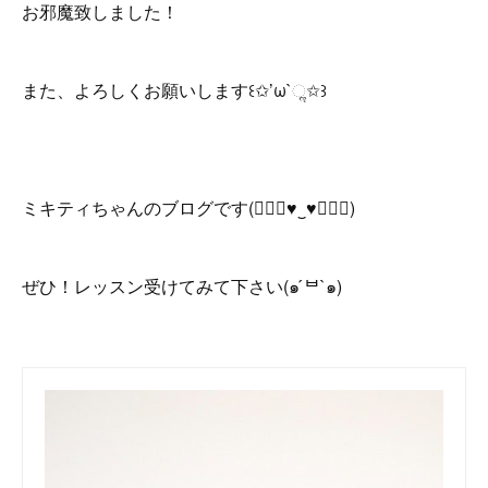
お邪魔致しました！
また、よろしくお願いします꒰✩’ω`ૢ✩꒱
ミキティちゃんのブログです(๑⃙⃘♥‿♥๑⃙⃘)
ぜひ！レッスン受けてみて下さい(๑ ́ᄇ`๑)