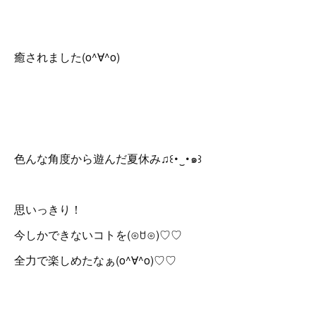
癒されました(o^∀^o)
色んな角度から遊んだ夏休み♫꒰･‿･๑꒱
思いっきり！
今しかできないコトを(⊙ꇴ⊙)♡♡
全力で楽しめたなぁ(o^∀^o)♡♡