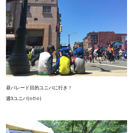
昼パレード目的ユニバに行き！
週3ユニバ(⊙ꇴ⊙)