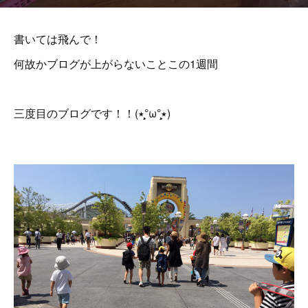
書いては飛んで！
何故かブログが上がらないことこの1週間
三度目のブログです！！(٭°̧̧̧ω°̧̧̧٭)