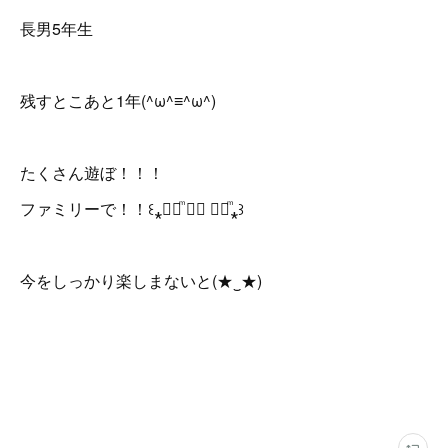
長男5年生
残すとこあと1年(^ω^≡^ω^)
たくさん遊ぼ！！！
ファミリーで！！꒰⁎❛⃘ͫ ⍘⃘ ❛⃘ͫ⁎꒱
今をしっかり楽しまないと(★‿★)