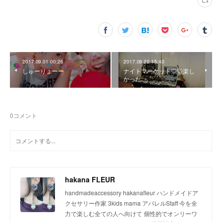
2017.09.01 00:26
2017.08.22 15:40
しゅーりょーー
ナイトマーケット♡♡楽し
かった
0
コメント
hakana FLEUR
handmadeaccessory hakanafleur ハンドメイドア
クセサリー作家 3kids mama アパレルStaff 今を全
力で楽しむ全ての人へ向けて 個性的でオンリーワ