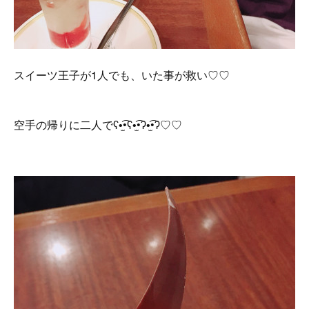
スイーツ王子が1人でも、いた事が救い♡♡
空手の帰りに二人でʕ•̫͡•ʕ•̫͡•ʔ•̫͡•ʔ♡♡