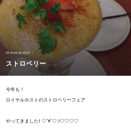
2018.02.09 05:37
ストロベリー
今年も！
ロイヤルホストのストロベリーフェア
やってきました꒰ ♡´∀`♡ ꒱♡♡♡♡