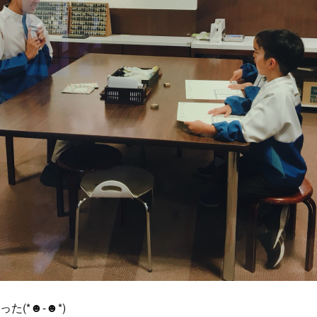
(*☻-☻*)