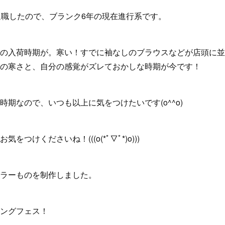
退職したので、ブランク6年の現在進行系です。
の入荷時期が。寒い！すでに袖なしのブラウスなどが店頭に並
の寒さと、自分の感覚がズレておかしな時期が今です！
期なので、いつも以上に気をつけたいです(o^^o)
つけくださいね！(((o(*ﾟ▽ﾟ*)o)))
ラーものを制作しました。
ングフェス！