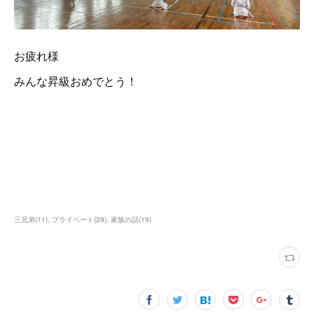
お疲れ様
みんな昇級おめでとう！
三兄弟
(
11
)
プライベート
(
29
)
家族の話
(
19
)