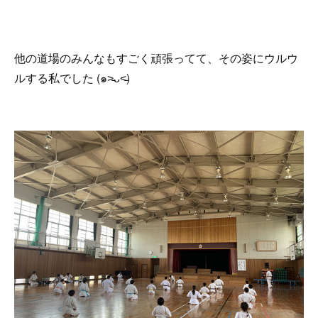
他の道場のみんなもすごく頑張ってて、その姿にウルウ
ルする私でした (๑˃̵ᴗ˂̵)