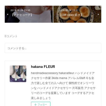
2019.05.29 23:35
2019.05.28 15:21
【アクセコーデ】
【GW cawp 続き】
0
コメント
hakana FLEUR
handmadeaccessory hakanafleur ハンドメイドア
クセサリー作家 3kids mama アパレルStaff 今を全
力で楽しむ全ての人へ向けて 個性的でオンリーワ
ンな ハンドメイドアクセサリー 片耳販売 アクセサ
リーのコーデを提案しています コーデするアクセ
楽しみましょう
フォロー