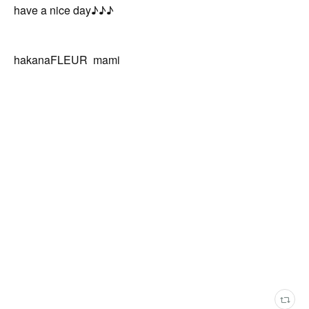
have a nice day♪♪♪
hakanaFLEUR mami