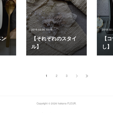
2019.03.06 10:18
2019.02.
ベン
【それぞれのスタイ
【コ
ル】
し】
1
2
3
Copyright ©
2026
hakana FLEUR
.